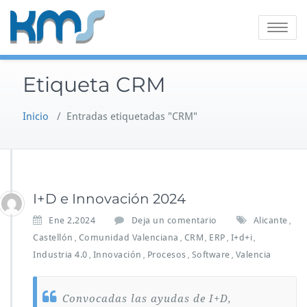
Saltar
al
Alternar
contenido
la
navegaci
Etiqueta CRM
Inicio
/
Entradas etiquetadas "CRM"
I+D e Innovación 2024
Ene 2,2024
Deja un comentario
Alicante
,
Castellón
Comunidad Valenciana
CRM
ERP
I+d+i
,
,
,
,
,
Industria 4.0
Innovación
Procesos
Software
Valencia
,
,
,
,
Convocadas las ayudas de I+D,