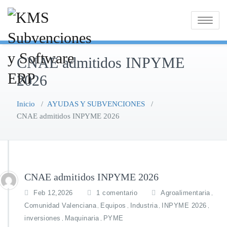
Saltar
al
Alternar
contenido
la
navegaci
CNAE admitidos INPYME
2026
Inicio
/
AYUDAS Y SUBVENCIONES
/
CNAE admitidos INPYME 2026
CNAE admitidos INPYME 2026
e
Feb 12,2026
1 comentario
Agroalimentaria
,
n
Comunidad Valenciana
Equipos
Industria
INPYME 2026
,
,
,
,
C
inversiones
Maquinaria
PYME
,
,
N