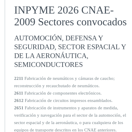
A
INPYME 2026 CNAE-
E
a
2009 Sectores convocados
d
m
i
AUTOMOCIÓN, DEFENSA Y
t
i
SEGURIDAD, SECTOR ESPACIAL Y
d
DE LA AERONÁUTICA,
o
s
SEMICONDUCTORES
I
N
2211
Fabricación de neumáticos y cámaras de caucho;
P
reconstrucción y recauchutado de neumáticos.
Y
M
2611
Fabricación de componentes electrónicos.
E
2612
Fabricación de circuitos impresos ensamblados.
2
2651
Fabricación de instrumentos y aparatos de medida,
0
verificación y navegación para el sector de la automoción, el
2
6
sector espacial y de la aeronáutica, o para cualquiera de los
equipos de transporte descritos en los CNAE anteriores.