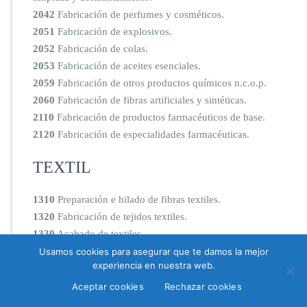
2042
Fabricación de perfumes y cosméticos.
2051
Fabricación de explosivos.
2052
Fabricación de colas.
2053
Fabricación de aceites esenciales.
2059
Fabricación de otros productos químicos n.c.o.p.
2060
Fabricación de fibras artificiales y sintéticas.
2110
Fabricación de productos farmacéuticos de base.
2120
Fabricación de especialidades farmacéuticas.
TEXTIL
1310
Preparación e hilado de fibras textiles.
1320
Fabricación de tejidos textiles.
1330
Acabado de textiles.
1391
Fabricación de tejidos de punto.
Usamos cookies para asegurar que te damos la mejor
experiencia en nuestra web.
1392
Fabricación de artículos confeccionados con textiles,
excepto prendas de vestir.
Aceptar cookies
Rechazar cookies
1393
Fabricación de alfombras y moquetas.