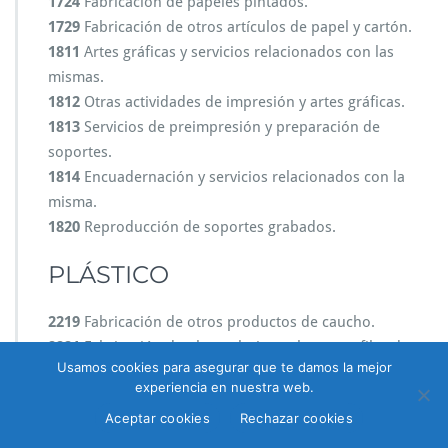
1724
Fabricación de papeles pintados.
1729
Fabricación de otros artículos de papel y cartón.
1811
Artes gráficas y servicios relacionados con las
mismas.
1812
Otras actividades de impresión y artes gráficas.
1813
Servicios de preimpresión y preparación de
soportes.
1814
Encuadernación y servicios relacionados con la
misma.
1820
Reproducción de soportes grabados.
PLÁSTICO
2219
Fabricación de otros productos de caucho.
2221
Fabricación de placas, hojas, tubos y perfiles de
Usamos cookies para asegurar que te damos la mejor
plástico.
experiencia en nuestra web.
2223
Fabricación de productos de plástico para la
Aceptar cookies
Rechazar cookies
construcción.
2229
Fabricación de otros productos de plástico.