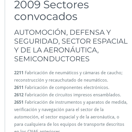
2009 Sectores
d
m
convocados
i
t
i
AUTOMOCIÓN, DEFENSA Y
d
o
SEGURIDAD, SECTOR ESPACIAL
s
Y DE LA AERONÁUTICA,
I
N
SEMICONDUCTORES
P
Y
2211
Fabricación de neumáticos y cámaras de caucho;
M
reconstrucción y recauchutado de neumáticos.
E
2
2611
Fabricación de componentes electrónicos.
0
2612
Fabricación de circuitos impresos ensamblados.
2
2651
Fabricación de instrumentos y aparatos de medida,
6
verificación y navegación para el sector de la
automoción, el sector espacial y de la aeronáutica, o
para cualquiera de los equipos de transporte descritos
en los CNAE anteriores.