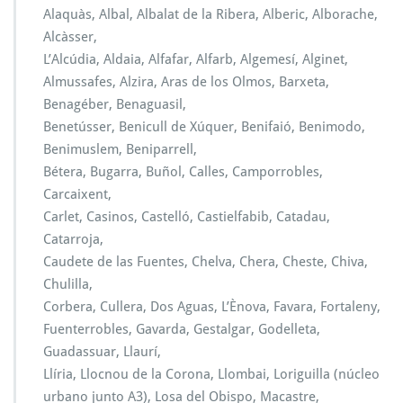
Alaquàs, Albal, Albalat de la Ribera, Alberic, Alborache,
Alcàsser,
L’Alcúdia, Aldaia, Alfafar, Alfarb, Algemesí, Alginet,
Almussafes, Alzira, Aras de los Olmos, Barxeta,
Benagéber, Benaguasil,
Benetússer, Benicull de Xúquer, Benifaió, Benimodo,
Benimuslem, Beniparrell,
Bétera, Bugarra, Buñol, Calles, Camporrobles,
Carcaixent,
Carlet, Casinos, Castelló, Castielfabib, Catadau,
Catarroja,
Caudete de las Fuentes, Chelva, Chera, Cheste, Chiva,
Chulilla,
Corbera, Cullera, Dos Aguas, L’Ènova, Favara, Fortaleny,
Fuenterrobles, Gavarda, Gestalgar, Godelleta,
Guadassuar, Llaurí,
Llíria, Llocnou de la Corona, Llombai, Loriguilla (núcleo
urbano junto A3), Losa del Obispo, Macastre,