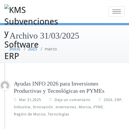
Saltar
al
Alternar
contenido
la
navegaci
Archivo 31/03/2025
Inicio
/
2025
/
marzo
Ayudas INFO 2026 para Inversiones
Productivas y Tecnológicas en PYMEs
Mar 31,2025
Deja un comentario
2026
ERP
,
,
Industria
Innovación
inversiones
Murcia
PYME
,
,
,
,
,
Región de Murcia
Tecnologías
,