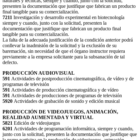
naturales y técnicas, siempre y cuando, junto con la solicitud,
presenten la documentación que justifique que fabrican un producto
final tangible para su comercialización.
7211
Investigación y desarrollo experimental en biotecnología
siempre y cuando, junto con la solicitud, presenten la
documentación que justifique que fabrican un producto final
tangible para su comercialización.
La falta de la adecuada justificación de la condición anterior podrá
conllevar la inadmisión de la solicitud y la exclusión de su
baremación, sin necesidad de que el órgano instructor requiera
previamente a la empresa solicitante para la subsanación de tal
defecto.
PRODUCCIÓN AUDIOVISUAL
591
Actividades de postproducción cinematográfica, de vídeo y de
programas de televisión
591
Actividades de producción cinematográfica y de vídeo
591
Actividades de producciones de programas de televisión
5920
Actividades de grabación de sonido y edición musical
PRODUCCIÓN DE VIDEOJUEGOS, ANIMACIÓN,
REALIDAD AUMENTADA Y VIRTUAL
5821
Edición de videojuegos
6201
Actividades de programación informática, siempre y cuando,
junto con la solicitud, presenten la documentación que justifique que
la pyme participa en la producción de videojuegos, animación,