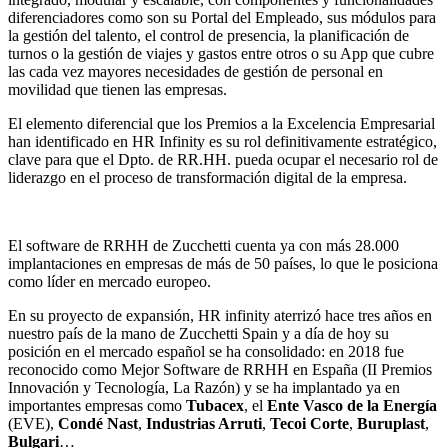
diferenciadores como son su Portal del Empleado, sus módulos para
la gestión del talento, el control de presencia, la planificación de
turnos o la gestión de viajes y gastos entre otros o su App que cubre
las cada vez mayores necesidades de gestión de personal en
movilidad que tienen las empresas.
El elemento diferencial que los Premios a la Excelencia Empresarial
han identificado en HR Infinity es su rol definitivamente estratégico,
clave para que el Dpto. de RR.HH. pueda ocupar el necesario rol de
liderazgo en el proceso de transformación digital de la empresa.
El software de RRHH de Zucchetti cuenta ya con más 28.000
implantaciones en empresas de más de 50 países, lo que le posiciona
como líder en mercado europeo.
En su proyecto de expansión, HR infinity aterrizó hace tres años en
nuestro país de la mano de Zucchetti Spain y a día de hoy su
posición en el mercado español se ha consolidado: en 2018 fue
reconocido como Mejor Software de RRHH en España (II Premios
Innovación y Tecnología, La Razón) y se ha implantado ya en
importantes empresas como
Tubacex
, el
Ente Vasco de la Energía
(EVE),
Condé Nast
,
Industrias Arruti
,
Tecoi Corte
,
Buruplast
,
Bulgari
…