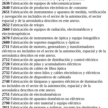
2630
Fabricación de equipos de telecomunicaciones
2640
Fabricación de productos electrónicos de consumo
2651
Fabricación de instrumentos y aparatos de medida, verificación
y navegación no incluidos en el sector de la automoción, el sector
espacial y de la aeronáutica descritos en este anexo.
2652
Fabricación de relojes
2660
Fabricación de equipos de radiación, electromédicos y
electroterapéuticos
2670
Fabricación de instrumentos de óptica y equipo fotográfico
2680
Fabricación de soportes magnéticos y ópticos
2711
Fabricación de motores, generadores y transformadores
eléctricos no incluidos en el sector de la automoción, espacial y de la
aeronáutica descritos en este anexo.
2712
Fabricación de aparatos de distribución y control eléctrico
2720
Fabricación de pilas y acumuladores eléctricos
2731
Fabricación de cables de fibra óptica
2732
Fabricación de otros hilos y cables electrónicos y eléctricos
2733
Fabricación de dispositivos de cableado
2740
Fabricación de lámparas y aparatos eléctricos de iluminación
no incluidos en el sector de la automoción, espacial y de la
aeronáutica descritos en este anexo.
2751
Fabricación de electrodomésticos
2752
Fabricación de aparatos domésticos no eléctricos
2790
Fabricación de otro material y equipo eléctrico
2811
Fabricación de motores y turbinas, excepto los destinados a