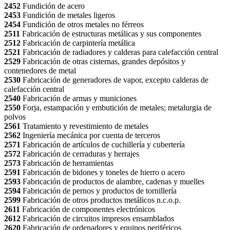
2452
Fundición de acero
2453
Fundición de metales ligeros
2454
Fundición de otros metales no férreos
2511
Fabricación de estructuras metálicas y sus componentes
2512
Fabricación de carpintería metálica
2521
Fabricación de radiadores y calderas para calefacción central
2529
Fabricación de otras cisternas, grandes depósitos y
contenedores de metal
2530
Fabricación de generadores de vapor, excepto calderas de
calefacción central
2540
Fabricación de armas y municiones
2550
Forja, estampación y embutición de metales; metalurgia de
polvos
2561
Tratamiento y revestimiento de metales
2562
Ingeniería mecánica por cuenta de terceros
2571
Fabricación de artículos de cuchillería y cubertería
2572
Fabricación de cerraduras y herrajes
2573
Fabricación de herramientas
2591
Fabricación de bidones y toneles de hierro o acero
2593
Fabricación de productos de alambre, cadenas y muelles
2594
Fabricación de pernos y productos de tornillería
2599
Fabricación de otros productos metálicos n.c.o.p.
2611
Fabricación de componentes electrónicos
2612
Fabricación de circuitos impresos ensamblados
2620
Fabricación de ordenadores y equipos periféricos