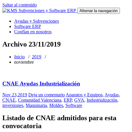
Saltar al contenido
Alternar la navegación
Ayudas y Subvenciones
Software ERP
Confían en nosotros
Archivo 23/11/2019
Inicio
/
2019
/
noviembre
CNAE Ayudas Industrialización
Nov 23,2019
Deja un comentario
Aparatos y Equipos
,
Ayudas
,
CNAE
,
Comunidad Valenciana
,
ERP
,
GVA
,
Industrialización
,
inversiones
,
Maquinaria
,
Moldes
,
Software
Listado de CNAE admitidos para esta
convocatoria