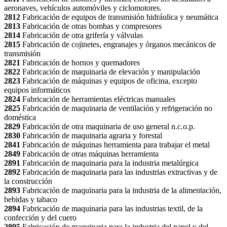
aeronaves, vehículos automóviles y ciclomotores.
2812
Fabricación de equipos de transmisión hidráulica y neumática
2813
Fabricación de otras bombas y compresores
2814
Fabricación de otra grifería y válvulas
2815
Fabricación de cojinetes, engranajes y órganos mecánicos de
transmisión
2821
Fabricación de hornos y quemadores
2822
Fabricación de maquinaria de elevación y manipulación
2823
Fabricación de máquinas y equipos de oficina, excepto
equipos informáticos
2824
Fabricación de herramientas eléctricas manuales
2825
Fabricación de maquinaria de ventilación y refrigeración no
doméstica
2829
Fabricación de otra maquinaria de uso general n.c.o.p.
2830
Fabricación de maquinaria agraria y forestal
2841
Fabricación de máquinas herramienta para trabajar el metal
2849
Fabricación de otras máquinas herramienta
2891
Fabricación de maquinaria para la industria metalúrgica
2892
Fabricación de maquinaria para las industrias extractivas y de
la construcción
2893
Fabricación de maquinaria para la industria de la alimentación,
bebidas y tabaco
2894
Fabricación de maquinaria para las industrias textil, de la
confección y del cuero
2895
Fabricación de maquinaria para la industria del papel y del