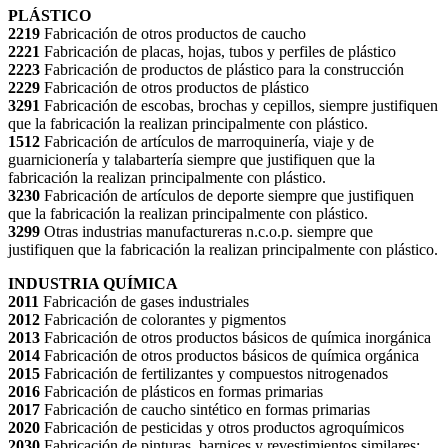
PLÁSTICO
2219
Fabricación de otros productos de caucho
2221
Fabricación de placas, hojas, tubos y perfiles de plástico
2223
Fabricación de productos de plástico para la construcción
2229
Fabricación de otros productos de plástico
3291
Fabricación de escobas, brochas y cepillos, siempre justifiquen
que la fabricación la realizan principalmente con plástico.
1512
Fabricación de artículos de marroquinería, viaje y de
guarnicionería y talabartería siempre que justifiquen que la
fabricación la realizan principalmente con plástico.
3230
Fabricación de artículos de deporte siempre que justifiquen
que la fabricación la realizan principalmente con plástico.
3299
Otras industrias manufactureras n.c.o.p. siempre que
justifiquen que la fabricación la realizan principalmente con plástico.
INDUSTRIA QUÍMICA
2011
Fabricación de gases industriales
2012
Fabricación de colorantes y pigmentos
2013
Fabricación de otros productos básicos de química inorgánica
2014
Fabricación de otros productos básicos de química orgánica
2015
Fabricación de fertilizantes y compuestos nitrogenados
2016
Fabricación de plásticos en formas primarias
2017
Fabricación de caucho sintético en formas primarias
2020
Fabricación de pesticidas y otros productos agroquímicos
2030
Fabricación de pinturas, barnices y revestimientos similares;