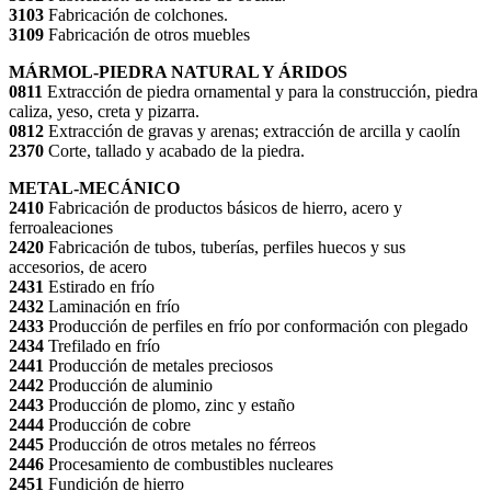
3103
Fabricación de colchones.
3109
Fabricación de otros muebles
MÁRMOL-PIEDRA NATURAL Y ÁRIDOS
0811
Extracción de piedra ornamental y para la construcción, piedra
caliza, yeso, creta y pizarra.
0812
Extracción de gravas y arenas; extracción de arcilla y caolín
2370
Corte, tallado y acabado de la piedra.
METAL-MECÁNICO
2410
Fabricación de productos básicos de hierro, acero y
ferroaleaciones
2420
Fabricación de tubos, tuberías, perfiles huecos y sus
accesorios, de acero
2431
Estirado en frío
2432
Laminación en frío
2433
Producción de perfiles en frío por conformación con plegado
2434
Trefilado en frío
2441
Producción de metales preciosos
2442
Producción de aluminio
2443
Producción de plomo, zinc y estaño
2444
Producción de cobre
2445
Producción de otros metales no férreos
2446
Procesamiento de combustibles nucleares
2451
Fundición de hierro