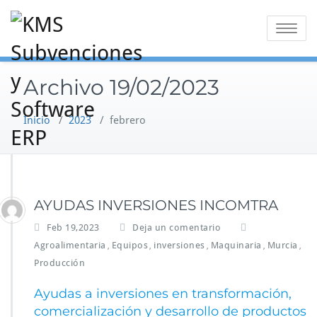
Saltar
al
Alternar
contenido
la
navegaci
Archivo 19/02/2023
Inicio
/
2023
/
febrero
AYUDAS INVERSIONES INCOMTRA
Feb 19,2023
Deja un comentario
Agroalimentaria
Equipos
inversiones
Maquinaria
Murcia
,
,
,
,
,
Producción
Ayudas a inversiones en transformación,
comercialización y desarrollo de productos