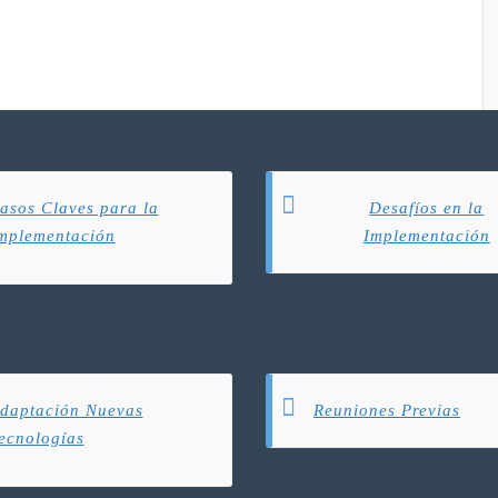
asos Claves para la
Desafíos en la
mplementación
Implementación
daptación Nuevas
Reuniones Previas
ecnologías