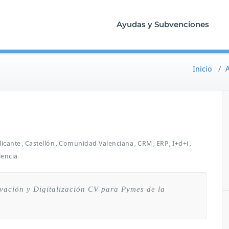
Ayudas y Subvenciones
Inicio
/
licante
Castellón
Comunidad Valenciana
CRM
ERP
I+d+i
,
,
,
,
,
,
lencia
ación y Digitalización CV para Pymes de la