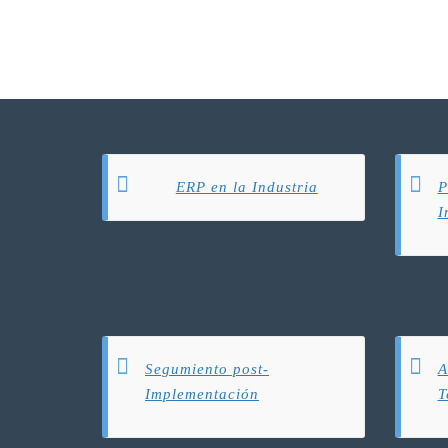
ERP en la Industria
P
I
Segumiento post-
A
Implementación
T