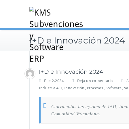
Saltar
al
contenido
I+D e Innovación 2024
I+D e Innovación 2024
Ene 2,2024
Deja un comentario
A
Industria 4.0
Innovación
Procesos
Software
Va
,
,
,
,
Convocadas las ayudas de I+D, Innov
Comunidad Valenciana.