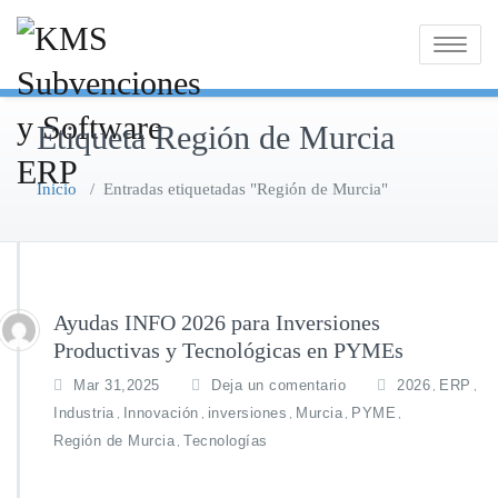
Saltar
al
Alternar
contenido
la
navegaci
Etiqueta Región de Murcia
Inicio
/
Entradas etiquetadas "Región de Murcia"
Ayudas INFO 2026 para Inversiones
Productivas y Tecnológicas en PYMEs
Mar 31,2025
Deja un comentario
2026
ERP
,
,
Industria
Innovación
inversiones
Murcia
PYME
,
,
,
,
,
Región de Murcia
Tecnologías
,