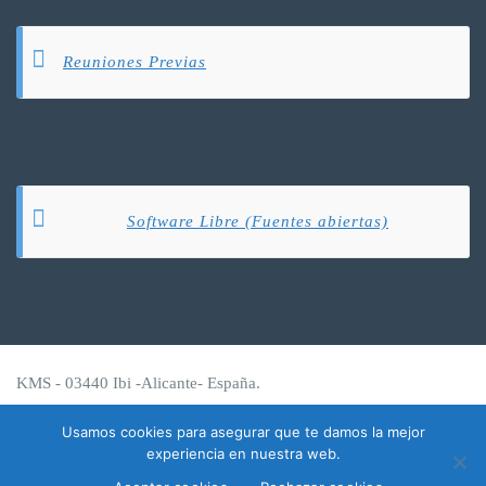
Reuniones Previas
Software Libre (Fuentes abiertas)
KMS - 03440 Ibi -Alicante- España.
kmsistemas@kmsistemas.com
Usamos cookies para asegurar que te damos la mejor
experiencia en nuestra web.
Todos los derechos reservados. WordPress Theme.