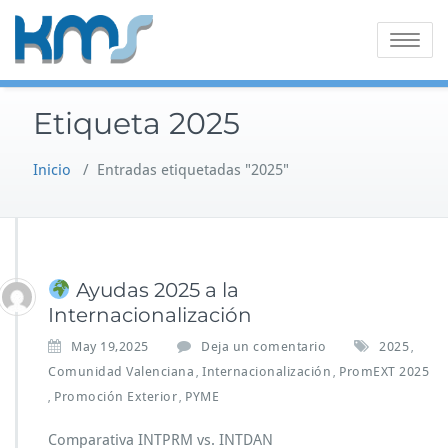
Saltar
al
Alternar
contenido
la
navegaci
Etiqueta 2025
Inicio
/
Entradas etiquetadas "2025"
Ayudas 2025 a la
Internacionalización
May 19,2025
Deja un comentario
2025
,
Comunidad Valenciana
Internacionalización
PromEXT 2025
,
,
Promoción Exterior
PYME
,
,
Comparativa INTPRM vs. INTDAN