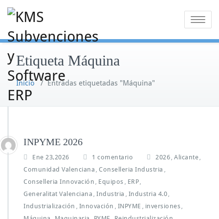
Saltar
al
Alternar
contenido
la
navegaci
Etiqueta Máquina
Inicio
/
Entradas etiquetadas "Máquina"
INPYME 2026
e
Ene 23,2026
1 comentario
2026
Alicante
,
,
n
Comunidad Valenciana
Conselleria Industria
,
,
I
Conselleria Innovación
Equipos
ERP
,
,
,
N
Generalitat Valenciana
Industria
Industria 4.0
,
,
P
,
Y
Industrialización
Innovación
INPYME
inversiones
,
,
,
,
M
Máquina
Maquinaria
PYME
Reindustrialización
,
,
,
,