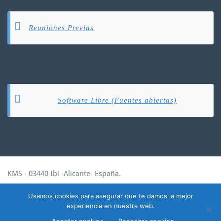
Reuniones Previas
Software Libre (Fuentes abiertas)
KMS - 03440 Ibi -Alicante- España.
kmsistemas@kmsistemas.com
Usamos cookies para asegurar que te damos la mejor
experiencia en nuestra web.
Todos los derechos reservados. WordPress Theme.
Aceptar cookies
Rechazar cookies