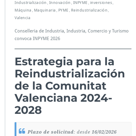
Y
Industrialización
Innovación
INPYME
inversiones
,
,
,
,
M
Máquina
Maquinaria
PYME
Reindustrialización
,
,
,
,
E
Valencia
2
0
Conselleria de Industria, Industria, Comercio y Turismo
2
convoca INPYME 2026
6
Estrategia para la
Reindustrialización
de la Comunitat
Valenciana 2024-
2028
Plazo de solicitud
: desde
16/02/2026