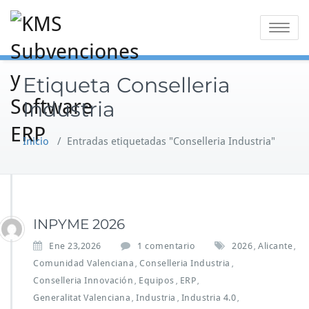
Saltar
al
Alternar
contenido
la
navegaci
Etiqueta Conselleria
Industria
Inicio
/
Entradas etiquetadas "Conselleria Industria"
INPYME 2026
e
Ene 23,2026
1 comentario
2026
Alicante
,
,
n
Comunidad Valenciana
Conselleria Industria
,
,
I
Conselleria Innovación
Equipos
ERP
,
,
,
N
Generalitat Valenciana
Industria
Industria 4.0
,
,
P
,