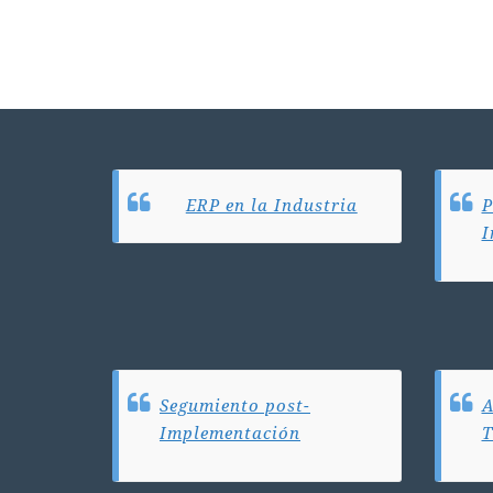
ERP en la Industria
P
I
Segumiento post-
A
Implementación
T