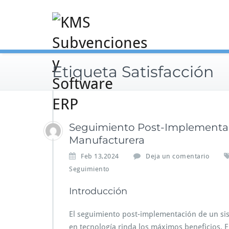
Saltar
al
contenido
Etiqueta Satisfacción
Seguimiento Post-Implementaci
Manufacturera
Feb 13,2024
Deja un comentario
Seguimiento
Introducción
El seguimiento post-implementación de un sis
en tecnología rinda los máximos beneficios. E