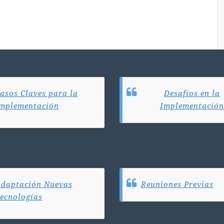
asos Claves para la
Desafíos en la
mplementación
Implementación
daptación Nuevas
Reuniones Previas
ecnologías