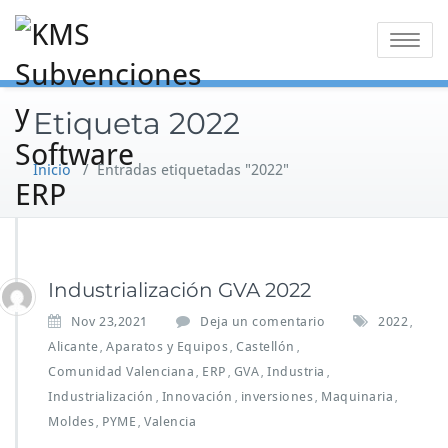
Saltar
al
Alternar
contenido
la
navegaci
Etiqueta 2022
Inicio
/
Entradas etiquetadas "2022"
Industrialización GVA 2022
Nov 23,2021
Deja un comentario
2022
,
Alicante
Aparatos y Equipos
Castellón
,
,
,
Comunidad Valenciana
ERP
GVA
Industria
,
,
,
,
Industrialización
Innovación
inversiones
Maquinaria
,
,
,
,
Moldes
PYME
Valencia
,
,