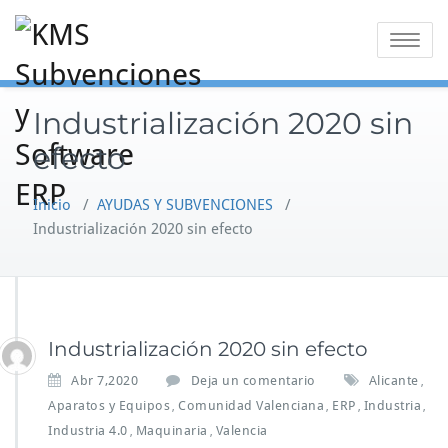
Saltar
al
Alternar
contenido
la
navegaci
Industrialización 2020 sin
efecto
Inicio
/
AYUDAS Y SUBVENCIONES
/
Industrialización 2020 sin efecto
Industrialización 2020 sin efecto
Abr 7,2020
Deja un comentario
Alicante
,
Aparatos y Equipos
Comunidad Valenciana
ERP
Industria
,
,
,
,
Industria 4.0
Maquinaria
Valencia
,
,