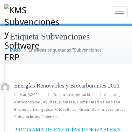
Saltar
al
Alternar
contenido
la
navegaci
Etiqueta Subvenciones
Inicio
/
Entradas etiquetadas "Subvenciones"
Energías Renovables y Biocarburantes 2021
Mar 9,2021
Deja un comentario
Alicante
,
Autoconsumo
Ayudas
Biomasa
Comunidad Valenciana
,
,
,
,
Eficiencia Energética
Fotovoltaica
Green Deal
inversiones
,
,
,
,
Subvenciones
Valencia
,
PROGRAMA DE ENERGÍAS RENOVABLES Y