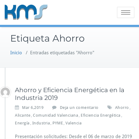
Saltar
al
Alternar
contenido
la
navegaci
Etiqueta Ahorro
Inicio
/
Entradas etiquetadas "Ahorro"
Ahorro y Eficiencia Energética en la
Industria 2019
Mar 6,2019
Deja un comentario
Ahorro
,
Alicante
Comunidad Valenciana
Eficiencia Energética
,
,
,
Energía
Industria
PYME
Valencia
,
,
,
Presentación solicitudes: Desde el 06 de marzo de 2019