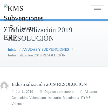
Saltar
al
Alternar
contenido
la
navegaci
Industrialización 2019
RESOLUCIÓN
Inicio
/
AYUDAS Y SUBVENCIONES
/
Industrialización 2019 RESOLUCIÓN
Industrialización 2019 RESOLUCIÓN
Jul 11,2019
Deja un comentario
Alicante
,
Comunidad Valenciana
Industria
Maquinaria
PYME
,
,
,
,
Valencia