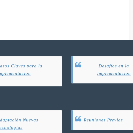
asos Claves para la
Desafíos en la
mplementación
Implementación
daptación Nuevas
Reuniones Previas
ecnologías