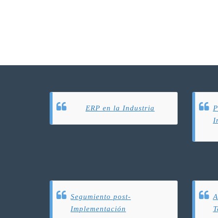
ERP en la Industria
P
I
Segumiento post-
A
Implementación
T