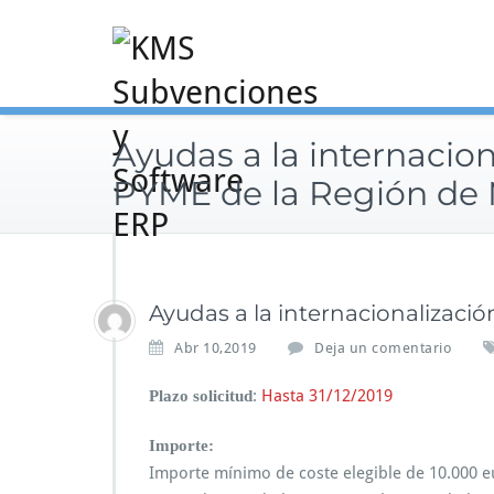
Saltar
al
contenido
Ayudas a la internacion
PYME de la Región de 
Ayudas a la internacionalizaci
Abr 10,2019
Deja un comentario
:
Hasta 31/12/2019
Plazo solicitud
Importe:
Importe mínimo de coste elegible de 10.000 eu