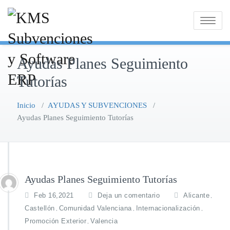
Saltar
al
Alternar
contenido
la
navegaci
Ayudas Planes Seguimiento
Tutorías
Inicio
/
AYUDAS Y SUBVENCIONES
/
Ayudas Planes Seguimiento Tutorías
Ayudas Planes Seguimiento Tutorías
Feb 16,2021
Deja un comentario
Alicante
,
Castellón
Comunidad Valenciana
Internacionalización
,
,
,
Promoción Exterior
Valencia
,